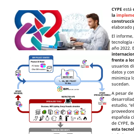
CYPE
está
la
implemen
construcci
elaborado 
El informe
tecnología
año 2022. 
internacio
frente a l
usuarios d
datos y con
minimiza l
sucedan.
A pesar de
desarrolla
estudio, “
proveedore
española ci
de CYPE, B
esta tecno