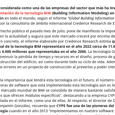
considerada como una de las empresas del sector que más ha inv
tación de la tecnología BIM
(Building Information Modeling) en 
ón
en todo el mundo, según el informe
“Global Building Information
por la consultoría de ámbito internacional Credence Research de E
, hecho público el pasado mes de julio, pone de manifiesto la impo
 en la actualidad y augura que este mercado crecerá por encima de 
En concreto, el informe elaborado por Credence Research estima
q
nal de la tecnología BIM representará en el año 2022 cerca de 11.
os 4.000 millones que representaba en el año 2006
. La tecnología 
isminuir la pérdida de tiempo y recursos en el diseño, proceso de 
strucción del edificio, así como durante todo su ciclo de vida. Ade
os errores en un proyecto de construcción al preverlos y poder int
 la importancia que tendrá esta tecnología en el futuro, el númer
doras de software que está implementado esta tecnología aún es li
el mercado mundial de BIM se consolida de manera bastante satisf
s que ofrecen módulos específicos”, destacando a la empresa CYP
tada en el informe, como una de ellas. Al respecto, el director de 
enjamín González, recuerda que
CYPE fue una de las pioneras del
logía
cuando en el año 2013 “implementamos en nuestro software l