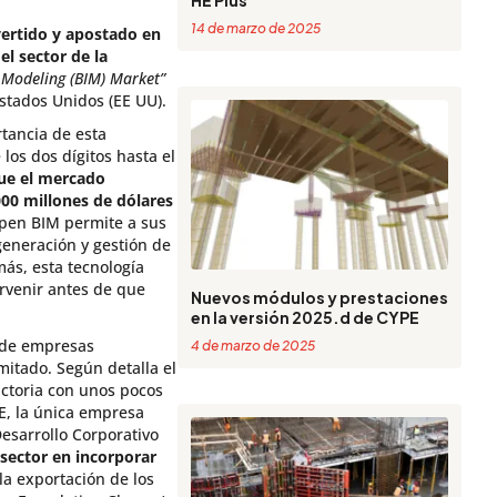
HE Plus
14 de marzo de 2025
ertido y apostado en
el sector de la
 Modeling (BIM) Market”
stados Unidos (EE UU).
rtancia de esta
los dos dígitos hasta el
ue el mercado
000 millones de dólares
Open BIM permite a sus
generación y gestión de
más, esta tecnología
ervenir antes de que
Nuevos módulos y prestaciones
en la versión 2025.d de CYPE
o de empresas
4 de marzo de 2025
mitado. Según detalla el
actoria con unos pocos
E, la única empresa
Desarrollo Corporativo
 sector en incorporar
a exportación de los