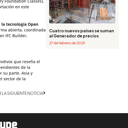
ry Foundation Classes),
rtación en este
 la tecnología Open
orma abierta, coordinada
Cuatro nuevos países se suman
an IFC Builder,
al Generador de precios
27 de febrero de 2025
 motivos que reseña el
pendientes de la
 su parte, Asia y
l sector de la
Siguiente
R LA SIGUIENTE NOTICIA