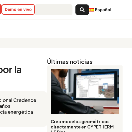
Search
Demo en vivo
Español
...
Últimas noticias
or la
acional Credence
 años
ncia energética
Crea modelos geométricos
directamente en CYPETHERM